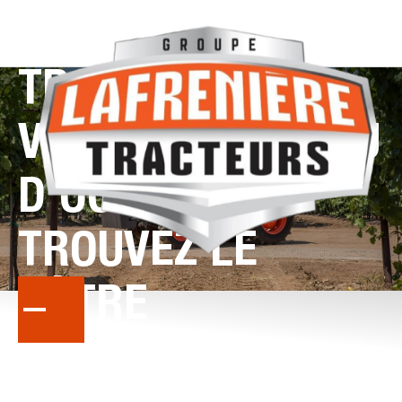
TRACTEUR
À
VENDRE
:
NEUF
OU
D’OCCASION,
TROUVEZ
LE
VÔTRE
Interdum augue egestas morbi dolor sit massa.
Faucibus iaculis purus porttitor nulla
aliquet nisi
diam sed praesent. Vestibulum id
quam