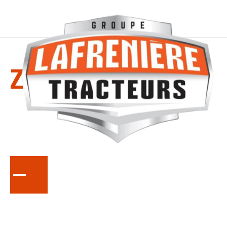
LA
SÉRIE
Z421KW354