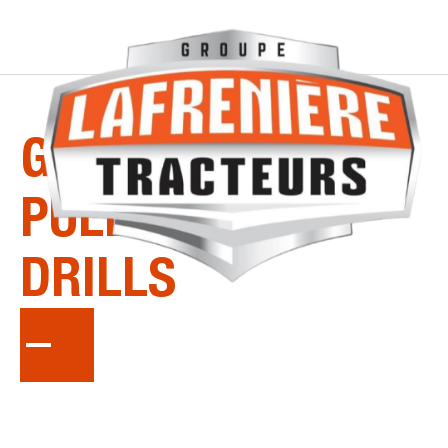
LA
SÉRIE
GREAT-PLAINS-
PULL-TYPE-
DRILLS